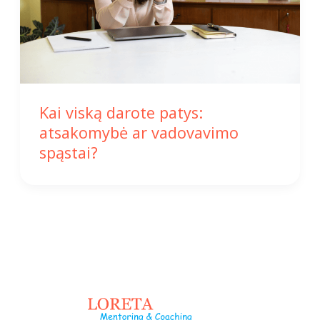
Kai viską darote patys:
atsakomybė ar vadovavimo
spąstai?