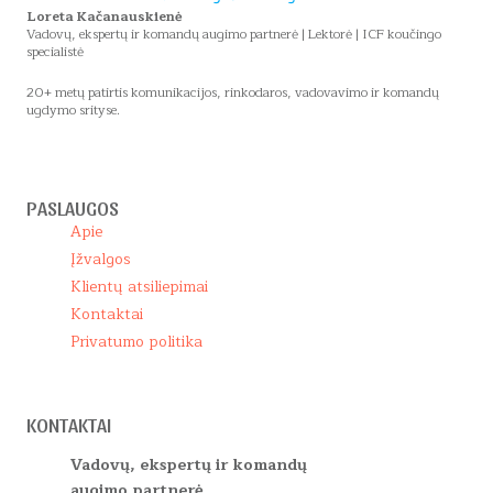
Loreta Kačanauskienė
Vadovų, ekspertų ir komandų augimo partnerė | Lektorė | ICF koučingo
specialistė
20+ metų patirtis komunikacijos, rinkodaros, vadovavimo ir komandų
ugdymo srityse.
PASLAUGOS
Apie
Įžvalgos
Klientų atsiliepimai
Kontaktai
Privatumo politika
KONTAKTAI
Vadovų, ekspertų ir komandų
augimo partnerė