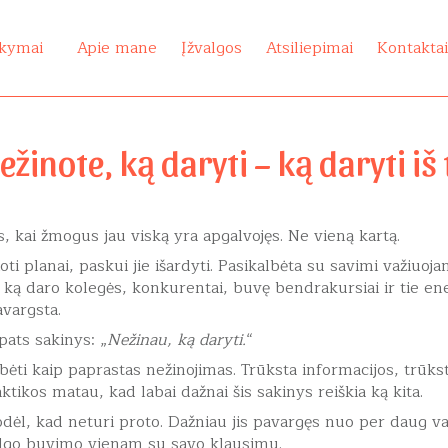
kymai
Apie mane
Įžvalgos
Atsiliepimai
Kontakta
ežinote, ką daryti – ką daryti iš
kai žmogus jau viską yra apgalvojęs. Ne vieną kartą.
i planai, paskui jie išardyti. Pasikalbėta su savimi važiuoja
a, ką daro kolegės, konkurentai, buvę bendrakursiai ir tie e
vargsta.
 pats sakinys: „
Nežinau, ką daryti.
“
ambėti kaip paprastas nežinojimas. Trūksta informacijos, trūks
aktikos matau, kad labai dažnai šis sakinys reiškia ką kita.
ėl, kad neturi proto. Dažniau jis pavargęs nuo per daug v
ilgo buvimo vienam su savo klausimu.