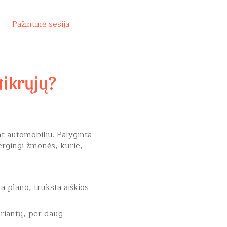
i
Pažintinė sesija
 tikrųjų?
nt automobiliu. Palyginta
nergingi žmonės, kurie,
ta plano, trūksta aiškios
ariantų, per daug