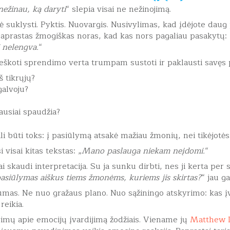
nežinau, ką daryti
“ slepia visai ne nežinojimą.
ė suklysti. Pyktis. Nuovargis. Nusivylimas, kad įdėjote daug
paprastas žmogiškas noras, kad kas nors pagaliau pasakytų: 
ai nelengva.
“
ieškoti sprendimo verta trumpam sustoti ir paklausti savęs 
š tikrųjų?
galvoju?
ausiai spaudžia?
li būti toks: į pasiūlymą atsakė mažiau žmonių, nei tikėjotės
 visai kitas tekstas: „
Mano paslauga niekam neįdomi.
“
ai skaudi interpretacija. Su ja sunku dirbti, nes ji kerta per 
asiūlymas aiškus tiems žmonėms, kuriems jis skirtas?
“ jau g
kumas. Ne nuo gražaus plano. Nuo sąžiningo atskyrimo: kas įv
reikia.
yrimų apie emocijų įvardijimą žodžiais. Viename jų
Matthew 