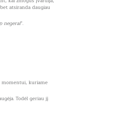
ant, kai žmogus įvardija,
 bet atsiranda daugiau
p negerai
“.
tam momentui, kuriame
gėja. Todėl geriau jį