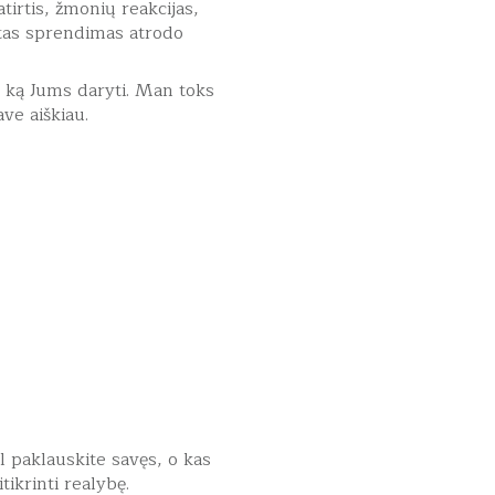
tirtis, žmonių reakcijas,
stas sprendimas atrodo
 ką Jums daryti. Man toks
ve aiškiau.
l paklauskite savęs, o kas
tikrinti realybę.