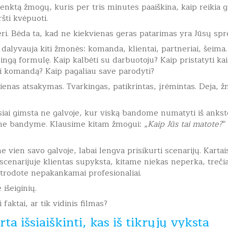
nktą žmogų, kuris per tris minutes paaiškina, kaip reikia gy
šti kvėpuoti.
geri. Bėda ta, kad ne kiekvienas geras patarimas yra Jūsų sp
 dalyvauja kiti žmonės: komanda, klientai, partneriai, šeima.
eisingą formulę. Kaip kalbėti su darbuotoju? Kaip pristatyti ka
i komandą? Kaip pagaliau save parodyti?
ienas atsakymas. Tvarkingas, patikrintas, įrėmintas. Deja, ž
ai gimsta ne galvoje, kur viską bandome numatyti iš anksto,
me bandyme. Klausime kitam žmogui: „
Kaip Jūs tai matote?
“
 vien savo galvoje, labai lengva prisikurti scenarijų. Kartai
cenarijuje klientas supyksta, kitame niekas neperka, treč
atrodote nepakankamai profesionaliai.
 išeiginių.
 faktai, ar tik vidinis filmas?
ta išsiaiškinti, kas iš tikrųjų vyksta