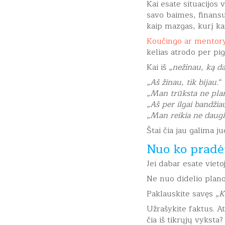
Kai esate situacijos 
savo baimes, finansu
kaip mazgas, kurį ka
Koučingo ar mentory
kelias atrodo per pi
Kai iš „
nežinau, ką da
„
Aš žinau, tik bijau.
“
„
Man trūksta ne plan
„
Aš per ilgai bandžiau
„
Man reikia ne daugi
Štai čia jau galima j
Nuo ko pradėt
Jei dabar esate viet
Ne nuo didelio plano
Paklauskite savęs „
K
Užrašykite faktus. At
čia iš tikrųjų vyksta