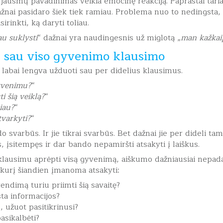
 jausmų pavadinimas veikia emocinę reakciją.
Paprastai tari
ažnai pasidaro šiek tiek ramiau. Problema nuo to nedingsta,
sirinkti, ką daryti toliau.
au suklysti
“ dažnai yra naudingesnis už miglotą „
man kažkai
 sau viso gyvenimo klausimo
labai lengva užduoti sau per didelius klausimus.
yvenimu?
“
i šią veiklą?
“
čiau?
“
tvarkyti?
“
do svarbūs. Ir jie tikrai svarbūs. Bet dažnai jie per dideli 
 įsitempęs ir dar bando nepamiršti atsakyti į laiškus.
ausimu aprėpti visą gyvenimą, aiškumo dažniausiai nepadau
į kurį šiandien įmanoma atsakyti:
endimą turiu priimti šią savaitę?
ta informacijos?
, užuot pasitikrinusi?
asikalbėti?