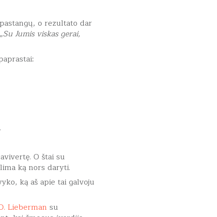
 pastangų, o rezultato dar
„
Su Jumis viskas gerai,
paprastai:
.
savivertę. O štai su
alima ką nors daryti.
yko, ką aš apie tai galvoju
D. Lieberman
su