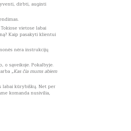
venti, dirbti, auginti
rendimas.
 Tokiose vietose labai
iną? Kaip pasakyti klientui
monės nėra instrukcijų
 o sąveikoje. Pokalbyje.
 arba „
Kas čia mums abiem
s labai kūrybiškų. Net per
iame komanda nusivilia,