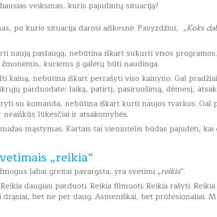
ausias veiksmas, kuris pajudintų situaciją?
s, po kurio situacija darosi aiškesnė. Pavyzdžiui, „
Koks da
urti naują paslaugą, nebūtina iškart sukurti visos programos
is žmonėmis, kuriems ji galėtų būti naudinga.
lti kainą, nebūtina iškart perrašyti viso kainyno. Gal pradžiai
 tikrųjų parduodate: laiką, patirtį, pasiruošimą, dėmesį, ats
ryti su komanda, nebūtina iškart kurti naujos tvarkos. Gal p
r neaiškūs lūkesčiai ir atsakomybės.
mažas mąstymas. Kartais tai vienintelis būdas pajudėti, kai g
svetimais „reikia“
žmogus labai greitai pavargsta, yra svetimi „
reikia
“.
Reikia daugiau parduoti. Reikia filmuoti. Reikia rašyti. Reiki
i drąsiai, bet ne per daug. Asmeniškai, bet profesionaliai. 