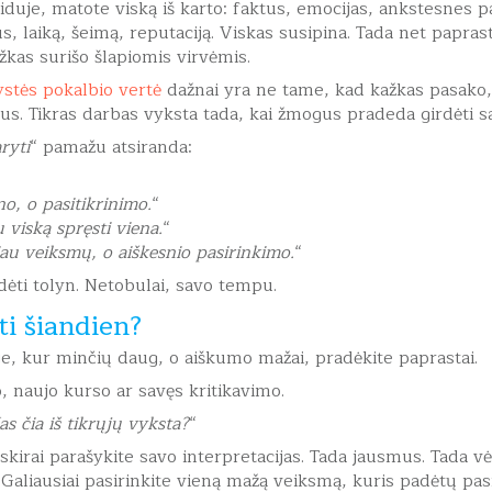
viduje, matote viską iš karto: faktus, emocijas, ankstesnes pa
s, laiką, šeimą, reputaciją. Viskas susipina. Tada net papra
žkas surišo šlapiomis virvėmis.
stės pokalbio vertė
dažnai yra ne tame, kad kažkas pasako,
gus. Tikras darbas vyksta tada, kai žmogus pradeda girdėti sa
ryti
“ pamažu atsiranda:
o, o pasitikrinimo.
“
 viską spręsti viena.
“
au veiksmų, o aiškesnio pasirinkimo.
“
udėti tolyn. Netobulai, savo tempu.
i šiandien?
oje, kur minčių daug, o aiškumo mažai, pradėkite paprastai.
, naujo kurso ar savęs kritikavimo.
as čia iš tikrųjų vyksta?
“
skirai parašykite savo interpretacijas. Tada jausmus. Tada vė
? Galiausiai pasirinkite vieną mažą veiksmą, kuris padėtų pasi