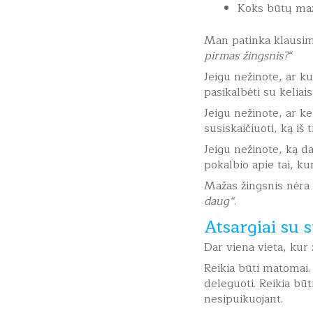
Koks būtų maži
Man patinka klausima
pirmas žingsnis?
“
Jeigu nežinote, ar k
pasikalbėti su kelia
Jeigu nežinote, ar ke
susiskaičiuoti, ką iš
Jeigu nežinote, ką da
pokalbio apie tai, ku
Mažas žingsnis nėra 
daug“
.
Atsargiai su 
Dar viena vieta, kur 
Reikia būti matomai. 
deleguoti. Reikia būt
nesipuikuojant.