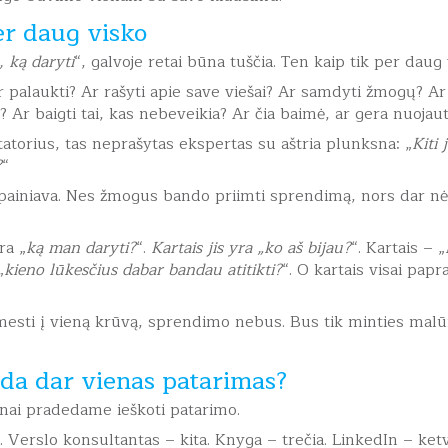
er daug visko
, ką daryti
“, galvoje retai būna tuščia. Ten kaip tik per daug 
r palaukti? Ar rašyti apie save viešai? Ar samdyti žmogų? Ar 
? Ar baigti tai, kas nebeveikia? Ar čia baimė, ar gera nuojau
tatorius, tas neprašytas ekspertas su aštria plunksna: „
Kiti 
?
“
a painiava. Nes žmogus bando priimti sprendimą, nors dar nėr
ra „
ką man daryti?
“.
Kartais jis yra „ko aš bijau?
“. Kartais – „
„
kieno lūkesčius dabar bandau atitikti?
“. O kartais visai papra
mesti į vieną krūvą, sprendimo nebus. Bus tik minties malūn
da dar vienas patarimas?
nai pradedame ieškoti patarimo.
 Verslo konsultantas – kita. Knyga – trečia. LinkedIn – ketv