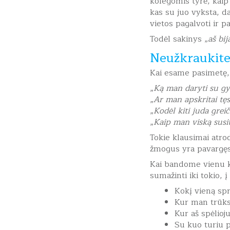
kolegomis tyrė, kaip
kas su juo vyksta, d
vietos pagalvoti ir pa
Todėl sakinys „
aš bij
Neužkraukite
Kai esame pasimetę, 
„
Ką man daryti su g
„
Ar man apskritai tęst
„
Kodėl kiti juda grei
„
Kaip man viską susi
Tokie klausimai atro
žmogus yra pavargęs,
Kai bandome vienu kl
sumažinti iki tokio, 
Kokį vieną spr
Kur man trūks
Kur aš spėlioju
Su kuo turiu p