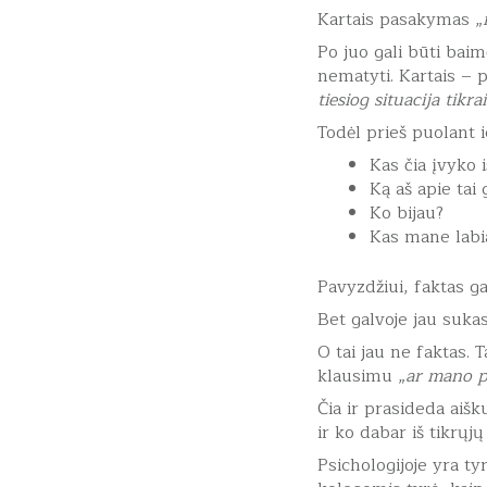
Kartais pasakymas „
Po juo gali būti baim
nematyti. Kartais – 
tiesiog situacija tikr
Todėl prieš puolant 
Kas čia įvyko i
Ką aš apie tai 
Ko bijau?
Kas mane labi
Pavyzdžiui, faktas ga
Bet galvoje jau sukasi
O tai jau ne faktas. T
klausimu „
ar mano p
Čia ir prasideda aiš
ir ko dabar iš tikrųjų 
Psichologijoje yra t