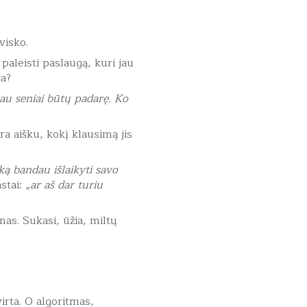
visko.
paleisti paslaugą, kuri jau
ta?
jau seniai būtų padarę. Ko
a aišku, kokį klausimą jis
ką bandau išlaikyti savo
stai: „
ar aš dar turiu
as. Sukasi, ūžia, miltų
irta. O algoritmas,