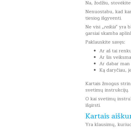
Na, žodžiu, stovėkite
Nenuostabu, kad karta
tiesiog išgyventi.
Ne visi „
reikia
“ yra b
garsiai skamba aplin
Paklauskite savęs:
Ar aš tai renku
Ar šis veiksma
Ar dabar man 
Ką daryčiau, j
Kartais žmogus string
svetimų instrukcijų.
O kai svetimų instruk
išgirsti.
Kartais aišku
Yra klausimų, kuriuo