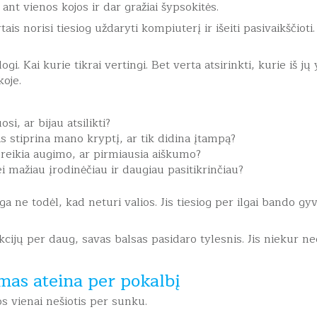
 ant vienos kojos ir dar gražiai šypsokitės.
is norisi tiesiog uždaryti kompiuterį ir išeiti pasivaikščioti.
logi. Kai kurie tikrai vertingi. Bet verta atsirinkti, kurie iš jų
koje.
osi, ar bijau atsilikti?
s stiprina mano kryptį, ar tik didina įtampą?
reikia augimo, ar pirmiausia aiškumo?
ei mažiau įrodinėčiau ir daugiau pasitikrinčiau?
a ne todėl, kad neturi valios. Jis tiesiog per ilgai bando g
cijų per daug, savas balsas pasidaro tylesnis. Jis niekur ne
mas ateina per pokalbį
s vienai nešiotis per sunku.