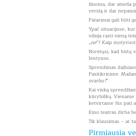
žinoma, dar atneša pe
verslą ir dar nepamir
Patarimai gali būti 
Ypač situacijose, kur
vilioja rasti vieną t
„
ne
“? Kaip motyvuot
Norėtųsi, kad būtų v
lentynos.
Sprendimas dažniausi
Pasitikrinime. Maža
svarbu?
“
Kai viską sprendžiame
kūrybiškų. Viename s
ketvirtame Jūs pati 
Kino teatras dirba be
Tik klausimas – ar tai
Pirmiausia ver