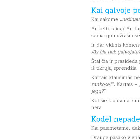
Kai galvoje p
Kai sakome „
nežinau
Ar kelti kainą? Ar da
seniai guli užrašuose
Ir dar vidinis komen
Jūs čia tiek galvojate
Štai čia ir prasided
iš tikrųjų sprendžia.
Kartais klausimas nė
rankose?
“. Kartais – 
jėgų?
“
Kol šie klausimai su
nėra.
Kodėl nepade
Kai pasimetame, daž
Draugė pasako viena.