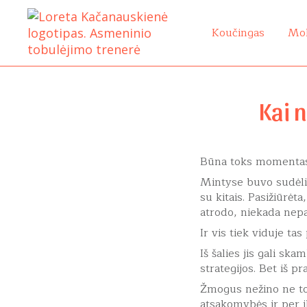
Pereiti
prie
Koučingas
Mo
turinio
Kai n
Būna toks momentas, 
Mintyse buvo sudėliot
su kitais. Pasižiūrėt
atrodo, niekada nepa
Ir vis tiek viduje tas
Iš šalies jis gali sk
strategijos. Bet iš pr
Žmogus nežino ne tod
atsakomybės ir per 