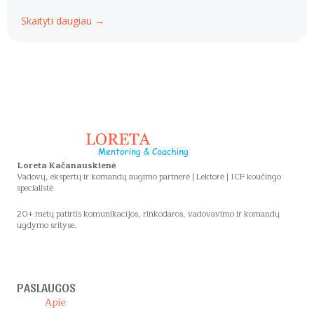
Skaityti daugiau →
Loreta Kačanauskienė
Vadovų, ekspertų ir komandų augimo partnerė | Lektorė | ICF koučingo
specialistė
20+ metų patirtis komunikacijos, rinkodaros, vadovavimo ir komandų
ugdymo srityse.
PASLAUGOS
Apie