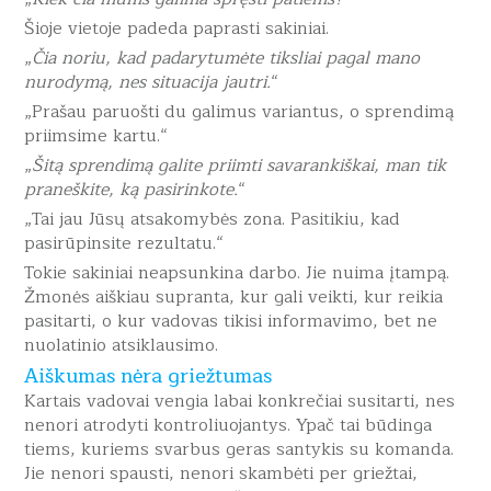
Šioje vietoje padeda paprasti sakiniai.
„
Čia noriu, kad padarytumėte tiksliai pagal mano
nurodymą, nes situacija jautri.
“
„Prašau paruošti du galimus variantus, o sprendimą
priimsime kartu.“
„
Šitą sprendimą galite priimti savarankiškai, man tik
praneškite, ką pasirinkote.
“
„Tai jau Jūsų atsakomybės zona. Pasitikiu, kad
pasirūpinsite rezultatu.“
Tokie sakiniai neapsunkina darbo. Jie nuima įtampą.
Žmonės aiškiau supranta, kur gali veikti, kur reikia
pasitarti, o kur vadovas tikisi informavimo, bet ne
nuolatinio atsiklausimo.
Aiškumas nėra griežtumas
Kartais vadovai vengia labai konkrečiai susitarti, nes
nenori atrodyti kontroliuojantys. Ypač tai būdinga
tiems, kuriems svarbus geras santykis su komanda.
Jie nenori spausti, nenori skambėti per griežtai,