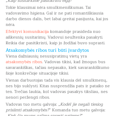
„
Kaip susitarkime pasitikrinti eigą?
“
Tokie klausimai nėra smulkmeniškumas. Tai
vadovavimo higiena. Gal ir ne pati romantiškiausia
darbo dienos dalis, bet labai greitai pasijunta, kai jos
nėra.
Efektyvi komunikacija
komandoje prasideda nuo
aiškesnių susitarimų. Vadovui neužtenka pasakyti.
Reikia dar pasitikrinti, kaip jo žodžiai buvo suprasti.
Atsakomybės ribos turi būti įvardytos
Viena dažniausių nesusipratimų vietų yra
atsakomybės ribos
. Vadovas tikisi, kad žmogus bus
savarankiškas, tačiau nepasako, kiek savarankiškumo
šioje konkrečioje situacijoje tikisi.
Vienas darbuotojas tada vis klausia dėl smulkmenų,
nes bijo suklysti. Kitas nusprendžia pats ir pataiko ne
ten. Trečias laukia, kol vadovas pasakys tiksliau, nes
nenori peržengti ribos.
Vadovas tuo metu galvoja: „
Kodėl jie negali tiesiog
prisiimti atsakomybės?
“ Komanda tuo metu galvoja:
„
Kiek čia mums galima spręsti patiems?
“