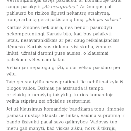
Verta sąžiningai savęs paklausti, ar komandoje tikrai
saugu pasakyti: „
Aš nesupratau.
“ Ar žmogus gali
paklausti be rizikos išgirsti nekantrų atsakymą,
ironiją arba tą gerai pažįstamą toną: „
Juk jau sakiau.
“
Kartais žmonės neklausia, nes nenori pasirodyti
nekompetentingi. Kartais bijo, kad bus palaikyti
lėtais, nesavarankiškais ar per daug reikalaujančiais
dėmesio. Kartais susirinkime visi skuba, žmonės
linksi, užrašai daromi puse ausies, o klausimai
paliekami vėlesniam laikui.
Vėliau jau nepatogu grįžti, o dar vėliau pasidaro per
vėlu.
Taip gimsta tylūs nesusipratimai. Jie nebūtinai kyla iš
blogos valios. Dažniau jie atsiranda iš tempo,
prielaidų ir nerašytų taisyklių, kurios komandoje
veikia stipriau nei oficialūs susitarimai.
Jei už klausimus komandoje baudžiama tonu, žmonės
pamažu nustoja klausti. Jie linksi, vaidina supratimą ir
bando išsisukti pagal savo galimybes. Vadovas tuo
metu gali manyti, kad viskas aišku, nors iš tikrųjų