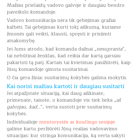
Mažiau prielaidų vadovo galvoje ir daugiau bendro
paveikslo komandoje.
Vadovo komunikacija nėra tik gebėjimas gražiai
kalbėti. Tai gebėjimas kurti tokį aiškumą, kuriame
žmonės gali veikti, klausti, spręsti ir prisiimti
atsakomybę.
Jei Jums atrodo, kad komanda dažnai „
nesupranta
“,
tai nebūtinai ženklas, kad reikia dar kartą garsiau
pakartoti tą patį. Kartais tai kvietimas pasižiūrėti, kaip
Jūsų komandoje gimsta susitarimai.
O čia gera žinia: susitarimų kokybės galima mokytis.
Kai norisi mažiau kartoti ir daugiau susitarti
Jei atpažįstate situaciją, kai daug aiškinate,
primenate, taisote, o komandoje vis tiek lieka „
aš
galvojau, kad…
“, verta sustoti prie susitarimų
kokybės.
Individualioje
mentorystės ar koučingo sesijoje
galime kartu peržiūrėti Jūsų realias vadovavimo
situacijas: kur stringa komunikacija, ką verta sakyti