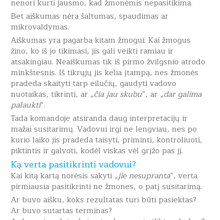
nenori kurti jausmo, kad žmonėmis nepasitikima.
Bet aiškumas nėra šaltumas, spaudimas ar
mikrovaldymas.
Aiškumas yra pagarba kitam žmogui. Kai žmogus
žino, ko iš jo tikimasi, jis gali veikti ramiau ir
atsakingiau. Neaiškumas tik iš pirmo žvilgsnio atrodo
minkštesnis. Iš tikrųjų jis kelia įtampą, nes žmonės
pradeda skaityti tarp eilučių, gaudyti vadovo
nuotaikas, tikrinti, ar „
čia jau skubu
“, ar „
dar galima
palaukti
“.
Tada komandoje atsiranda daug interpretacijų ir
mažai susitarimų. Vadovui irgi ne lengviau, nes po
kurio laiko jis pradeda taisyti, priminti, kontroliuoti,
piktintis ir galvoti, kodėl viskas vėl grįžo pas jį.
Ką verta pasitikrinti vadovui?
Kai kitą kartą norėsis sakyti „
jie nesupranta
“, verta
pirmiausia pasitikrinti ne žmones, o patį susitarimą.
Ar buvo aišku, koks rezultatas turi būti pasiektas?
Ar buvo sutartas terminas?