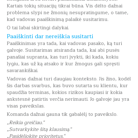
Kartais tokių situacijų tikrai būna. Vis dėlto dažnai
problema slypi ne žmonių nesupratingume, o tame,
kad vadovas paaiškinimą palaikė susitarimu.
O tai labai skirtingi dalykai.
Paaiškinti dar nereiškia susitarti
Paaiškinimas yra tada, kai vadovas pasako, ką turi
galvoje. Susitarimas atsiranda tada, kai abi pusės
panašiai supranta, kas turi įvykti, iki kada, kokiu
lygiu, kas už ką atsako ir kur žmogus gali spręsti
savarankiškai.
Vadovas dažnai turi daugiau konteksto. Jis žino, kodėl
šis darbas svarbus, kas buvo sutarta su klientu, kur
spaudžia terminas, kokios rizikos kaupiasi ir kokia
ankstesnė patirtis verčia nerimauti. Jo galvoje jau yra
visas paveikslas.
Komanda dažnai gauna tik gabalėlį to paveikslo.
„
Reikia greičiau.
“
„
Sutvarkykite šitą klausimą.
“
„
Pasidėliokite prioritetus.
“