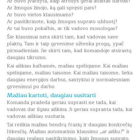
Ar buvo įvardyta, kaip atrodys gerai atliktas darbas?
Ar žmogus žinojo, ką gali spręsti pats?
Ar buvo vietos klausimams?
Ar pasitikrinote, kaip žmogus suprato užduotį?
Ar tai buvo pokalbis, ar tik vadovo monologas?
Šie klausimai nėra skirti tam, kad vadovas save
plaktų. Tam ir taip gyvenime užtenka progų, ypač
pirmadieniais. Jie skirti tam, kad komandoje atsirastų
daugiau tikrumo.
Kai aiškiau kalbamės, mažiau spėliojame. Kai mažiau
spėliojame, mažiau taisome. Kai mažiau taisome, lieka
daugiau energijos darbui, santykiui ir normalesniam
gyvenimui po darbo.
Mažiau kartoti, daugiau susitarti
Komanda pradeda geriau suprasti ne tada, kai
vadovas dar ilgiau aiškina. Ji geriau supranta tada, kai
vadovas aiškiau susitaria.
Tai reiškia mažiau bendrų frazių ir daugiau konkrečių
lūkesčių. Mažiau automatinio klausimo „
ar aišku?
“ ir
daugiau realaus pasitikrinimo, kaip žmogus suprato.