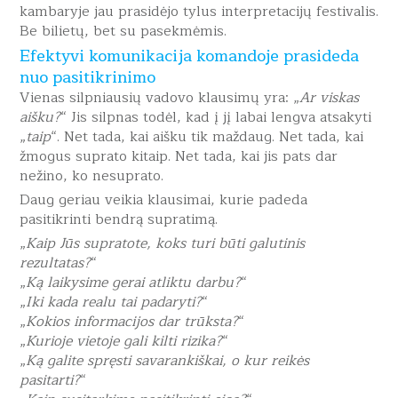
kambaryje jau prasidėjo tylus interpretacijų festivalis.
Be bilietų, bet su pasekmėmis.
Efektyvi komunikacija komandoje prasideda
nuo pasitikrinimo
Vienas silpniausių vadovo klausimų yra: „
Ar viskas
aišku?
“ Jis silpnas todėl, kad į jį labai lengva atsakyti
„
taip
“. Net tada, kai aišku tik maždaug. Net tada, kai
žmogus suprato kitaip. Net tada, kai jis pats dar
nežino, ko nesuprato.
Daug geriau veikia klausimai, kurie padeda
pasitikrinti bendrą supratimą.
„
Kaip Jūs supratote, koks turi būti galutinis
rezultatas?
“
„
Ką laikysime gerai atliktu darbu?
“
„
Iki kada realu tai padaryti?
“
„
Kokios informacijos dar trūksta?
“
„
Kurioje vietoje gali kilti rizika?
“
„
Ką galite spręsti savarankiškai, o kur reikės
pasitarti?
“