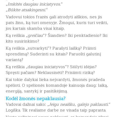
„
Imkitės daugiau iniciatyvos.
“
„
Būkite atsakingesni.
“
Vadovui tokios frazės gali atrodyti aiškios, nes jis
pats žino, ką turi omenyje. Žmogui, kuris turi veikti,
jos kartais skamba visai kitaip.
Ką reiškia „
greičiau
“? Šiandien? Iki penktadienio? Iki
kito susirinkimo?
Ką reiškia „sutvarkyti“? Parašyti laišką? Priimti
sprendimą? Suderinti su kitais? Paruošti galutinį
variantą?
Ką reiškia „daugiau iniciatyvos“? Siūlyti idėjas?
Spręsti pačiam? Neklausinėti? Prisiimti riziką?
Kai tokie dalykai lieka neįvardyti, žmonės pradeda
spėlioti. O spėlionės komandoje kainuoja daug: laiką,
energiją, santykį ir pasitikėjimą.
Kodėl žmonės nepaklausia?
Vadovai dažnai sako: „
Jeigu neaišku, galėjo paklausti.
“
Logiška. Tik realiame darbe ne visada taip paprasta.